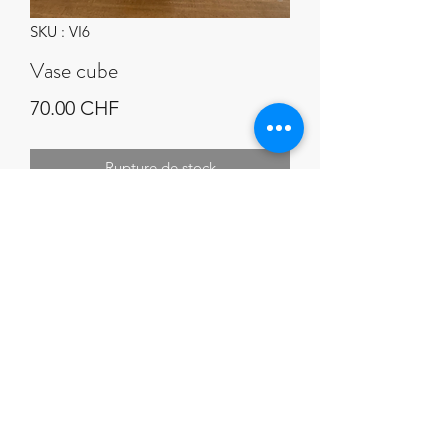
SKU : VI6
Vase cube
Prix
70.00 CHF
Rupture de stock
Dimensions 12cm.
Email Cuisson raku