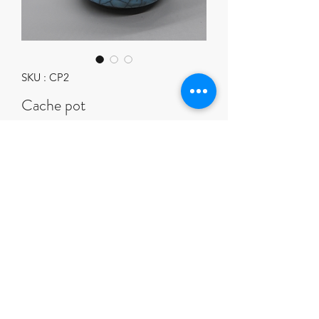
SKU : CP2
Cache pot
Prix
35.00 CHF
Rupture de stock
Hauteur 8 cm. diamètre 10 cm.
Cuisson raku émail turquoise